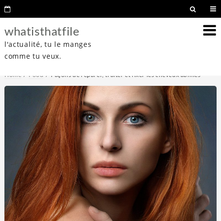
whatisthatfile
l'actualité, tu le manges
comme tu veux.
Home
Food
Façons de réparer, traiter et fixer les cheveux abîmés