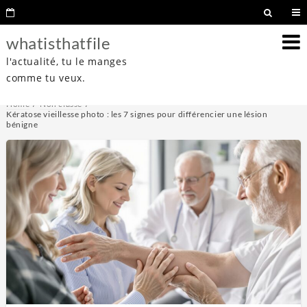
whatisthatfile
l'actualité, tu le manges
comme tu veux.
Home
Non classé
Kératose vieillesse photo : les 7 signes pour différencier une lésion
bénigne