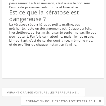
peau senior. La transmission, c’est aussi le bon sens,
l’envie de préserver autonomie et bien-être.
Est-ce que la kératose est
dangereuse ?
La kératose séborrhéique : petite maline, pas
méchante, juste un dérangement esthétique parfois.
Inesthétique, certes, mais la santé senior ne vacille pas
pour autant. Parfois ça gratouille, mais rien de grave.
L’important, c’est de garder confiance, mémoire vive,
et de profiter de chaque instant en famille.
VOYANT ORANGE VOITURE : LES 7 ERREURS À ÉVITER POUR ROULER EN SÉCURITÉ
FORMATION POUR CRÉATION D’ENTREPRISE : LES 7 CRITÈRES POUR BIEN CHOISIR SA FORMATION