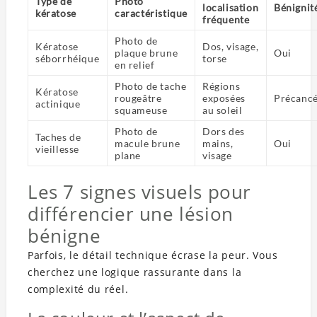
Type de
Photo
localisation
Bénignit
kératose
caractéristique
fréquente
Photo de
Kératose
Dos, visage,
plaque brune
Oui
séborrhéique
torse
en relief
Photo de tache
Régions
Kératose
rougeâtre
exposées
Précanc
actinique
squameuse
au soleil
Photo de
Dors des
Taches de
macule brune
mains,
Oui
vieillesse
plane
visage
Les 7 signes visuels pour
différencier une lésion
bénigne
Parfois, le détail technique écrase la peur. Vous
cherchez une logique rassurante dans la
complexité du réel.