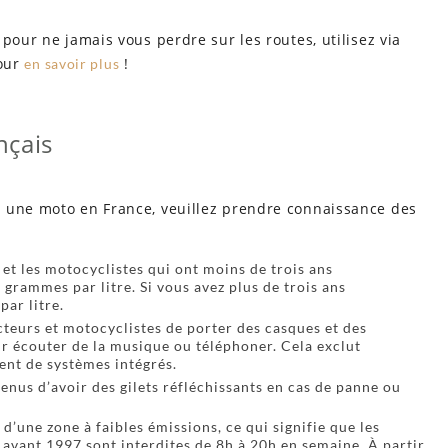
pour ne jamais vous perdre sur les routes, utilisez via
pour
!
en savoir plus
nçais
r une moto en France, veuillez prendre connaissance des
et les motocyclistes qui ont moins de trois ans
2 grammes par litre. Si vous avez plus de trois ans
par litre.
ucteurs et motocyclistes de porter des casques et des
r écouter de la musique ou téléphoner. Cela exclut
ent de systèmes intégrés.
enus d’avoir des gilets réfléchissants en cas de panne ou
d’une zone à faibles émissions, ce qui signifie que les
 avant 1997 sont interdites de 8h à 20h en semaine. À partir