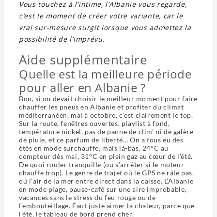
Vous touchez à l’intime, l’Albanie vous regarde,
c’est le moment de créer votre variante, car le
vrai sur-mesure surgit lorsque vous admettez la
possibilité de l’imprévu.
Aide supplémentaire
Quelle est la meilleure période
pour aller en Albanie ?
Bon, si on devait choisir le meilleur moment pour faire
chauffer les pneus en Albanie et profiter du climat
méditerranéen, mai à octobre, c’est clairement le top.
Sur la route, fenêtres ouvertes, playlist à fond,
température nickel, pas de panne de clim’ ni de galère
de pluie, et ce parfum de liberté… On a tous eu des
étés en mode surchauffe, mais là-bas, 24°C au
compteur dès mai, 31°C en plein gaz au cœur de l’été.
De quoi rouler tranquille (ou s’arrêter si le moteur
chauffe trop). Le genre de trajet où le GPS ne râle pas,
où l’air de la mer entre direct dans la caisse. L’Albanie
en mode plage, pause-café sur une aire improbable,
vacances sans le stress du feu rouge ou de
l’embouteillage. Faut juste aimer la chaleur, parce que
l’été, le tableau de bord prend cher.