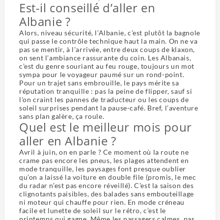
Est-il conseillé d’aller en
Albanie ?
Alors, niveau sécurité, l’Albanie, c’est plutôt la bagnole
qui passe le contrôle technique haut la main. On ne va
pas se mentir, à l’arrivée, entre deux coups de klaxon,
on sent l’ambiance rassurante du coin. Les Albanais,
c’est du genre souriant au feu rouge, toujours un mot
sympa pour le voyageur paumé sur un rond-point.
Pour un trajet sans embrouille, le pays mérite sa
réputation tranquille : pas la peine de flipper, sauf si
l’on craint les pannes de traducteur ou les coups de
soleil surprises pendant la pause-café. Bref, l’aventure
sans plan galère, ça roule.
Quel est le meilleur mois pour
aller en Albanie ?
Avril à juin, on en parle ? Ce moment où la route ne
crame pas encore les pneus, les plages attendent en
mode tranquille, les paysages font presque oublier
qu’on a laissé la voiture en double file (promis, le mec
du radar n’est pas encore réveillé). C’est la saison des
clignotants paisibles, des balades sans embouteillage
ni moteur qui chauffe pour rien. En mode créneau
facile et lunette de soleil sur le rétro, c’est le
printemps qui gagne. Même les passagers calmes, pas