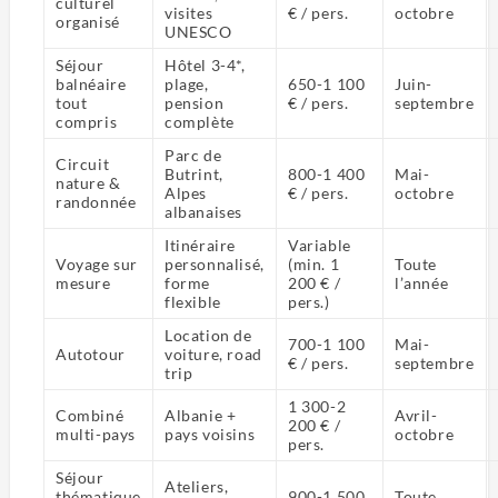
culturel
visites
€ / pers.
octobre
organisé
UNESCO
Séjour
Hôtel 3-4*,
balnéaire
plage,
650-1 100
Juin-
tout
pension
€ / pers.
septembre
compris
complète
Parc de
Circuit
Butrint,
800-1 400
Mai-
nature &
Alpes
€ / pers.
octobre
randonnée
albanaises
Itinéraire
Variable
Voyage sur
personnalisé,
(min. 1
Toute
mesure
forme
200 € /
l’année
flexible
pers.)
Location de
700-1 100
Mai-
Autotour
voiture, road
€ / pers.
septembre
trip
1 300-2
Combiné
Albanie +
Avril-
200 € /
multi-pays
pays voisins
octobre
pers.
Séjour
Ateliers,
thématique
900-1 500
Toute