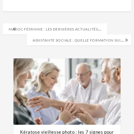
MAROC FÉMININE : LES DERNIÈRES ACTUALITÉS SUR LA SÉLECTION NATIONALE
ASSISTANTE SOCIALE : QUELLE FORMATION SUIVRE APRÈS LE BAC OU EN RECONVERSION
Kératose vieillesse photo : les 7 signes pour