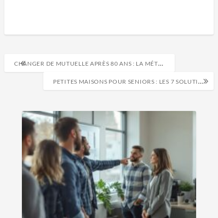
CHANGER DE MUTUELLE APRÈS 80 ANS : LA MÉTHODE SÛRE POUR MIEUX CHOISIR
PETITES MAISONS POUR SENIORS : LES 7 SOLUTIONS ADAPTÉES À VOS BESOINS