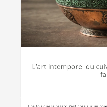
L’art intemporel du cuiv
fa
Une fois que le regard s’est posé sur un objet