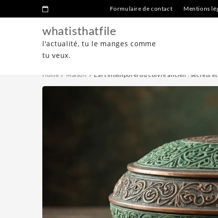
Formulaire de contact
Mentions lé
whatisthatfile
l'actualité, tu le manges comme
tu veux.
Home
Maison
L’art intemporel du cuivre ancien : secrets et